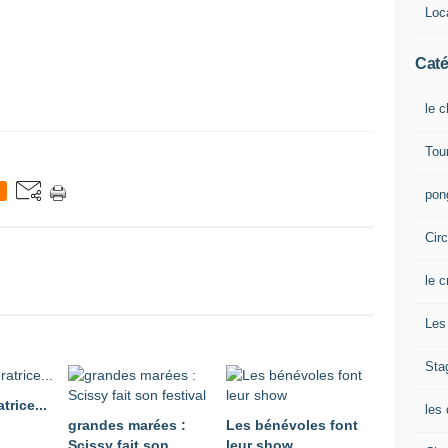
Loca
Caté
le 
Tou
pong
Cir
le c
Les 
Sta
trice...
les 
grandes marées :
Les bénévoles font
Scissy fait son
leur show