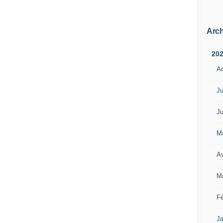
Arch
20
A
Ju
Ju
M
Av
M
Fé
Ja