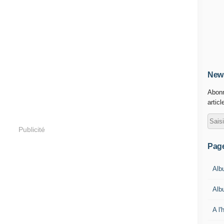
News
Abonn
articl
Publicité
Pag
Alb
Alb
A l