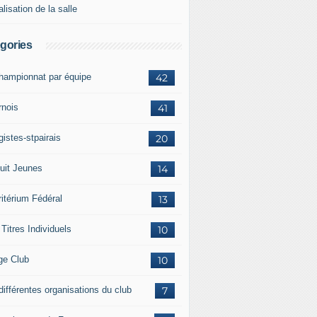
lisation de la salle
gories
championnat par équipe
42
rnois
41
istes-stpairais
20
cuit Jeunes
14
ritérium Fédéral
13
Titres Individuels
10
ge Club
10
différentes organisations du club
7