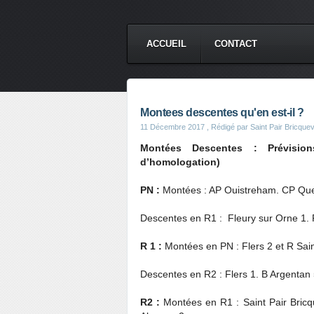
ACCUEIL
CONTACT
Montees descentes qu'en est-il ?
11 Décembre 2017
, Rédigé par Saint Pair Bricqu
Montées Descentes : Prévisio
d’homologation)
PN :
Montées : AP Ouistreham. CP Quev
Descentes en R1 : Fleury sur Orne 1. P
R 1 :
Montées en PN : Flers 2 et R Sain
Descentes en R2 : Flers 1. B Argentan 
R2 :
Montées en R1 : Saint Pair Bricqu