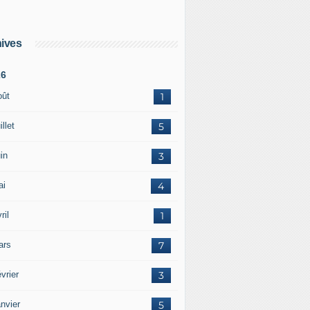
ives
26
oût
1
illet
5
in
3
ai
4
ril
1
ars
7
vrier
3
nvier
5