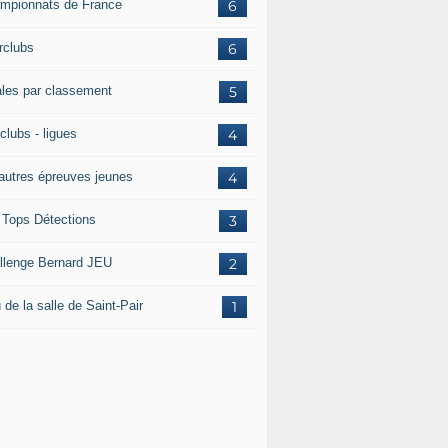
mpionnats de France
6
rclubs
6
ales par classement
5
clubs - ligues
4
 autres épreuves jeunes
4
 Tops Détections
3
llenge Bernard JEU
2
 de la salle de Saint-Pair
1