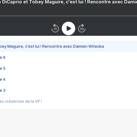
 DiCaprio et Tobey Maguire, c'est lui ! Rencontre avec Dam
bey Maguire, c'est lui ! Rencontre avec Damien Witecka
e 6
e 5
e 4
e 3
s créatrices de la VF !
e 2
e 1
e Mektoub My Love arrive enfin ! Rencontre avec Shaïn Boumedine et Sal