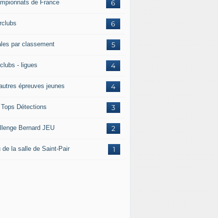
mpionnats de France
6
rclubs
6
ales par classement
5
clubs - ligues
4
 autres épreuves jeunes
4
 Tops Détections
3
llenge Bernard JEU
2
 de la salle de Saint-Pair
1