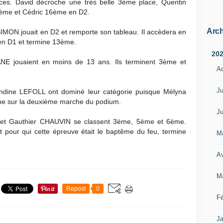
ances. David décroche une très belle 3ème place, Quentin
13ème et Cédric 16ème en D2.
Arch
IMON jouait en D2 et remporte son tableau. Il accèdera en
 en D1 et termine 13ème.
20
E jouaient en moins de 13 ans. Ils terminent 3ème et
A
Ju
ndine LEFOLL ont dominé leur catégorie puisque Mélyna
ine sur la deuxième marche du podium.
Ju
 et Gauthier CHAUVIN se classent 3ème, 5ème et 6ème.
pour qui cette épreuve était le baptême du feu, termine
M
Av
M
Repost
0
Fé
Ja