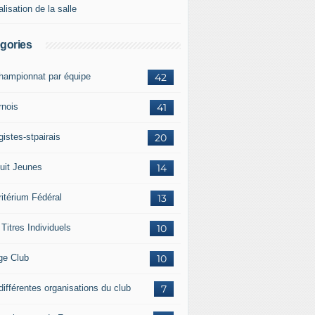
lisation de la salle
gories
championnat par équipe
42
rnois
41
istes-stpairais
20
cuit Jeunes
14
ritérium Fédéral
13
Titres Individuels
10
ge Club
10
différentes organisations du club
7