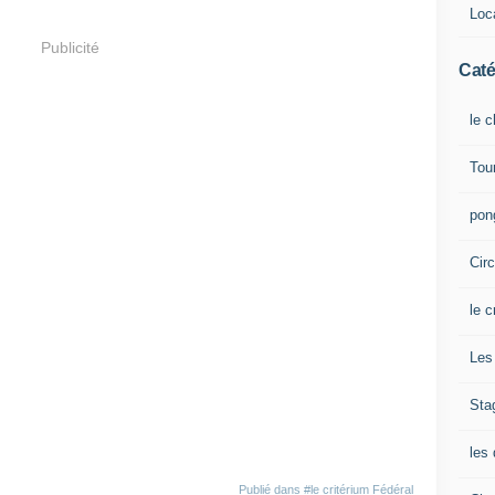
Loca
Publicité
Caté
le 
Tou
pong
Cir
le c
Les 
Sta
les 
Publié dans
#le critérium Fédéral