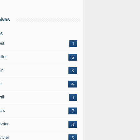
ives
26
oût
1
illet
5
in
3
ai
4
ril
1
ars
7
vrier
3
nvier
5