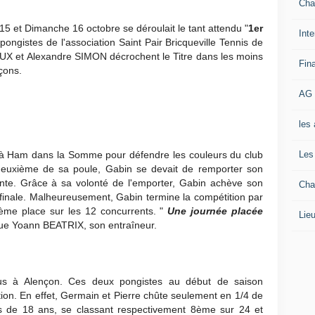
Cha
5 et Dimanche 16 octobre se déroulait le tant attendu "
1er
Inte
 pongistes de l'association Saint Pair Bricqueville Tennis de
UX et Alexandre SIMON décrochent le Titre dans les moins
Fin
çons.
AG 
les
Les
 Ham dans la Somme pour défendre les couleurs du club
 deuxième de sa poule, Gabin se devait de remporter son
ente. Grâce à sa volonté de l'emporter, Gabin achève son
Cha
e finale. Malheureusement, Gabin termine la compétition par
 8ème place sur les 12 concurrents. "
Une journée placée
Lieu
que Yoann BEATRIX, son entraîneur.
s à Alençon. Ces deux pongistes au début de saison
tion. En effet, Germain et Pierre chûte seulement en 1/4 de
ins de 18 ans, se classant respectivement 8ème sur 24 et