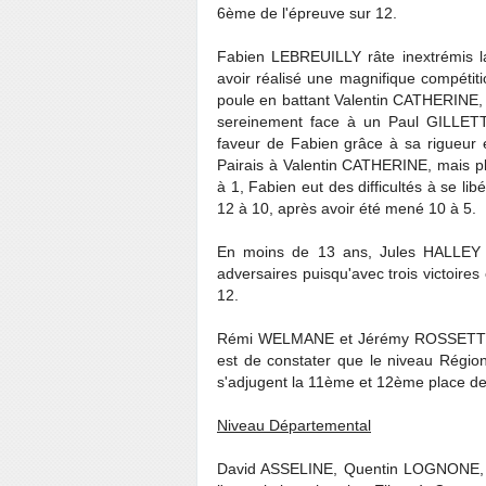
6ème de l'épreuve sur 12.
Fabien LEBREUILLY râte inextrémis l
avoir réalisé une magnifique compétiti
poule en battant Valentin CATHERINE, j
sereinement face à un Paul GILLETT
faveur de Fabien grâce à sa rigueur e
Pairais à Valentin CATHERINE, mais p
à 1, Fabien eut des difficultés à se li
12 à 10, après avoir été mené 10 à 5.
En moins de 13 ans, Jules HALLEY n
adversaires puisqu'avec trois victoire
12.
Rémi WELMANE et Jérémy ROSSETTO jo
est de constater que le niveau Région
s'adjugent la 11ème et 12ème place de 
Niveau Départemental
David ASSELINE, Quentin LOGNONE, 