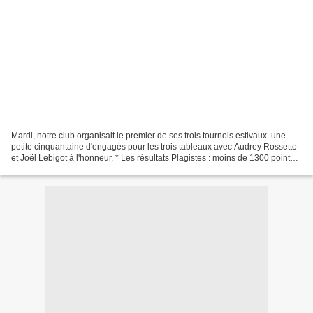
Mardi, notre club organisait le premier de ses trois tournois estivaux. une
petite cinquantaine d'engagés pour les trois tableaux avec Audrey Rossetto
et Joël Lebigot à l'honneur. * Les résultats Plagistes : moins de 1300 points :
20 engagés. 1 Audrey...