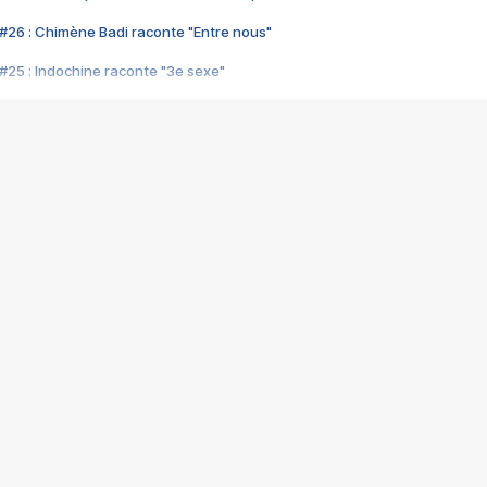
#26 : Chimène Badi raconte "Entre nous"
#25 : Indochine raconte "3e sexe"
#24 : Zaho raconte "C'est chelou"
#23 : Patrick Bruel raconte "Au café des délices"
#22 : Kyo raconte "Le chemin"
#21 : Nolwenn Leroy raconte "Cassé"
#20 : Patrick Hernandez raconte "Born to be alive"
#19 : Lorie raconte "Près de moi"
#18 : Michael Jones raconte "A nos actes manqués" (avec Jean-Jacque
#17 : Khaled raconte "Aïcha"
#16 : Corneille raconte "Parce qu'on vient de loin"
#15 : Indochine raconte "L'aventurier"