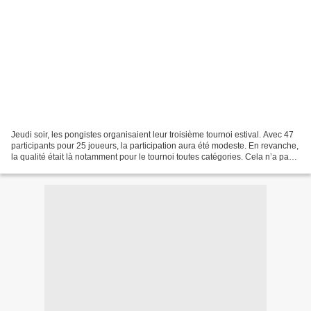
Jeudi soir, les pongistes organisaient leur troisième tournoi estival. Avec 47
participants pour 25 joueurs, la participation aura été modeste. En revanche,
la qualité était là notamment pour le tournoi toutes catégories. Cela n’a pas
empêché Joël Lebigot...