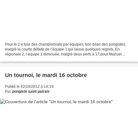
Pour le 2 e tour des championnats par équipes, bon bilan des pongistes,
malgré la courte défaite de l’équipe 1 qui laisse quelques regrets. En
régionale 2, l’équipe 1 diminuée, malgré deux perfs à 17 pour Manuel
Laforêt et Damien Marie aurait mérité meilleur...
Un tournoi, le mardi 16 octobre
Publié le 02/10/2012 à 14:19
Par
pongiste saint pairais