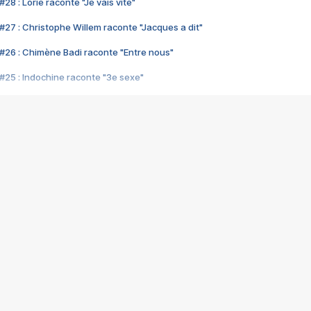
28 : Lorie raconte "Je vais vite"
#27 : Christophe Willem raconte "Jacques a dit"
#26 : Chimène Badi raconte "Entre nous"
#25 : Indochine raconte "3e sexe"
#24 : Zaho raconte "C'est chelou"
#23 : Patrick Bruel raconte "Au café des délices"
#22 : Kyo raconte "Le chemin"
#21 : Nolwenn Leroy raconte "Cassé"
#20 : Patrick Hernandez raconte "Born to be alive"
#19 : Lorie raconte "Près de moi"
#18 : Michael Jones raconte "A nos actes manqués" (avec Jean-Jacque
#17 : Khaled raconte "Aïcha"
#16 : Corneille raconte "Parce qu'on vient de loin"