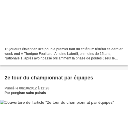
16 joueurs étaient en lice pour le premier tour du critérium fédéral ce dernier
week-end A Thorigné Fouillard, Antoine Laforêt, en moins de 15 ans,
Nationale 1, après avoir passé brillamment la phase de poules ( seul le
premier de la poule de 4 était...
2e tour du championnat par équipes
Publié le 08/10/2012 à 11:28
Par
pongiste saint pairais