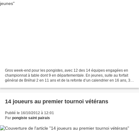
Gros week-end pour les pongistes, avec 12 des 14 équipes engagées en
championnat à table dont 9 en départementale. En jeunes, suite au forfait
général de Bréhal 2 en 11 ans et de la refonte d’un calendrier en 16 ans, 3
équipes ont joué, toutes à domicile....
14 joueurs au premier tournoi vétérans
Publié le 16/10/2012 à 12:01
Par
pongiste saint pairais