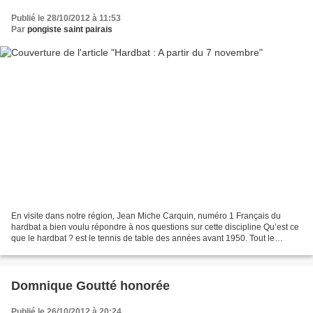
Publié le 28/10/2012 à 11:53
Par
pongiste saint pairais
En visite dans notre région, Jean Miche Carquin, numéro 1 Français du
hardbat a bien voulu répondre à nos questions sur cette discipline Qu’est ce
que le hardbat ? est le tennis de table des années avant 1950. Tout le
monde joue avec la même raquette...
Domnique Goutté honorée
Publié le 26/10/2012 à 20:24