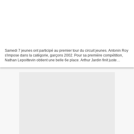
Samedi 7 jeunes ont participé au premier tour du circuit jeunes. Antonin Roy
s'impose dans la catégorie, garçons 2002. Pour sa première compétition,
Nathan Lepoittevin obtient une belle 6e place. Arthur Jardin finit juste
derrière lui 7e et Hugo Rouault...