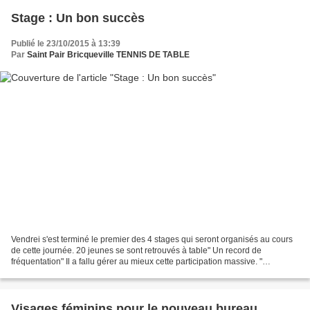
Stage : Un bon succès
Publié le 23/10/2015 à 13:39
Par
Saint Pair Bricqueville TENNIS DE TABLE
Vendrei s'est terminé le premier des 4 stages qui seront organisés au cours
de cette journée. 20 jeunes se sont retrouvés à table" Un record de
fréquentation" Il a fallu gérer au mieux cette participation massive. "
L'avantage de ces stages, c'est qu'ils...
Visages féminins pour le nouveau bureau