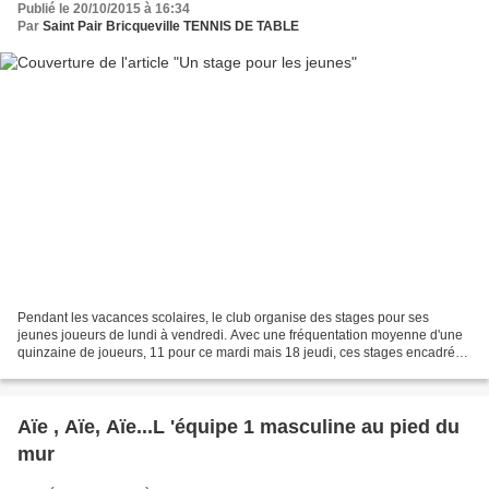
Publié le 20/10/2015 à 16:34
Par
Saint Pair Bricqueville TENNIS DE TABLE
Pendant les vacances scolaires, le club organise des stages pour ses
jeunes joueurs de lundi à vendredi. Avec une fréquentation moyenne d'une
quinzaine de joueurs, 11 pour ce mardi mais 18 jeudi, ces stages encadrés
par Clément Drouet, Julien Pasquette...
Aïe , Aïe, Aïe...L 'équipe 1 masculine au pied du
mur