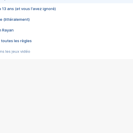
 a 13 ans (et vous l'avez ignoré)
e (littéralement)
im Rayan
 toutes les règles
s les jeux vidéo
us choquant de Rockstar ? - Le scandale BULLY
e plus moche de Steam
du RÊVE tourne au CAUCHEMAR
pendant 8 heures
it… à tort
umiliés par un jeu vidéo
ire - Final Fantasy 8