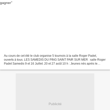
Au cours de cet été le club organise 5 tournois à la salle Roger Padet,
ouverts à tous. LES SAMEDIS DU PING SAINT PAIR SUR MER : salle Roger
Padet Samedis 9 et 16 Juillet. 20 et 27 août 10 h : Jeunes nés après le
31/12/2001. 11 h 30 : Estivants. Non licenciés...
Publicité