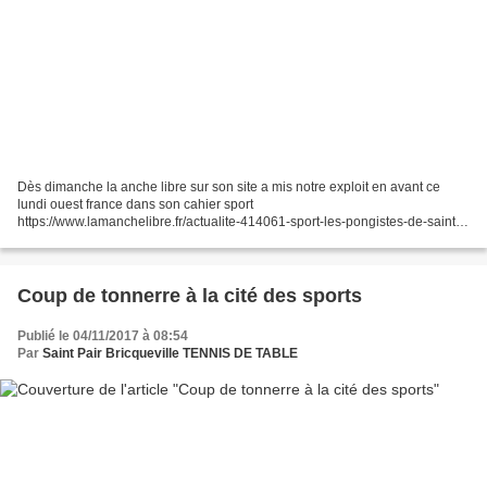
Dès dimanche la anche libre sur son site a mis notre exploit en avant ce
lundi ouest france dans son cahier sport
https://www.lamanchelibre.fr/actualite-414061-sport-les-pongistes-de-saint-
pair-bricqueville-battent-le-leader-clamart.html
Coup de tonnerre à la cité des sports
Publié le 04/11/2017 à 08:54
Par
Saint Pair Bricqueville TENNIS DE TABLE