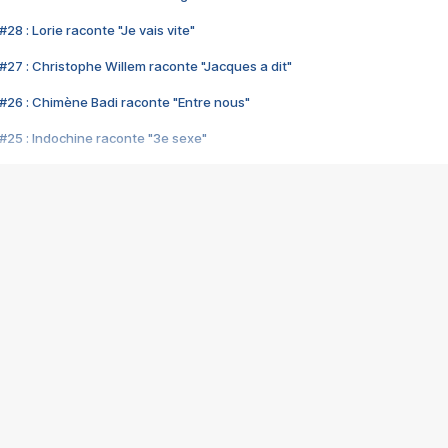
28 : Lorie raconte "Je vais vite"
#27 : Christophe Willem raconte "Jacques a dit"
#26 : Chimène Badi raconte "Entre nous"
#25 : Indochine raconte "3e sexe"
#24 : Zaho raconte "C'est chelou"
#23 : Patrick Bruel raconte "Au café des délices"
#22 : Kyo raconte "Le chemin"
#21 : Nolwenn Leroy raconte "Cassé"
#20 : Patrick Hernandez raconte "Born to be alive"
#19 : Lorie raconte "Près de moi"
#18 : Michael Jones raconte "A nos actes manqués" (avec Jean-Jacque
#17 : Khaled raconte "Aïcha"