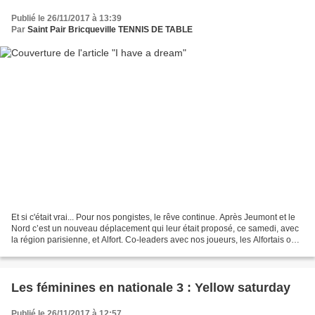
Publié le 26/11/2017 à 13:39
Par
Saint Pair Bricqueville TENNIS DE TABLE
Et si c'était vrai... Pour nos pongistes, le rêve continue. Après Jeumont et le
Nord c’est un nouveau déplacement qui leur était proposé, ce samedi, avec
la région parisienne, et Alfort. Co-leaders avec nos joueurs, les Alfortais ont
donné du fil à retordre...
Les féminines en nationale 3 : Yellow saturday
Publié le 26/11/2017 à 12:57