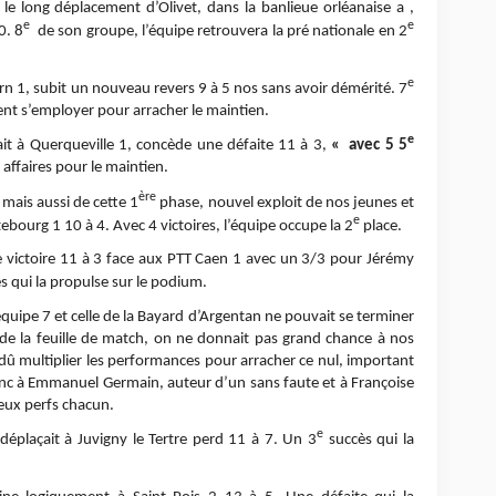
 le long déplacement d’Olivet, dans la banlieue orléanaise a ,
e
e
0. 8
de son groupe, l’équipe retrouvera la pré nationale en 2
e
arn 1, subit un nouveau revers 9 à 5 nos sans avoir démérité. 7
ent s’employer pour arracher le maintien.
e
tait à Querqueville 1, concède une défaite 11 à 3,
« avec 5 5
 affaires pour le maintien.
ère
mais aussi de cette 1
phase, nouvel exploit de nos jeunes et
e
ebourg 1 10 à 4. Avec 4 victoires, l’équipe occupe la 2
place.
le victoire 11 à 3 face aux PTT Caen 1 avec un 3/3 pour Jérémy
s qui la propulse sur le podium.
quipe 7 et celle de la Bayard d’Argentan ne pouvait se terminer
 de la feuille de match, on ne donnait pas grand chance à nos
 dû multiplier les performances pour arracher ce nul, important
c à Emmanuel Germain, auteur d’un sans faute et à Françoise
deux perfs chacun.
e
 déplaçait à Juvigny le Tertre perd 11 à 7. Un 3
succès qui la