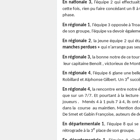
En nationale 3,
l’équipe 2 qui effectuait
cette fois, rien pu faire concédant un 8 à 
phase.
En régionale 1
, l’équipe 3 opposée à Tro
de son groupe, l’équipe va devoir égalem
En régionale 2
, la jeune équipe 2 qui é
manches perdues »
qui n’arrange pas ses
En régionale 3,
la bonne notre de ce tour 
leur capitaine Benoît , victorieux de Mont
En régionale 4
, l’équipe 6 glane une bel
e
Robillard et Alphonse Gilbert. Un 3
succè
En régionale 4,
la rencontre entre notre é
que sur un 7/7. Et pourtant à la lecture
joueurs . Menés 4 à 1 puis 7 à 4, ils ont
dans la course au maintien. Mention don
De Smet et Gabin Françoise, auteurs de 
En départementale 1
, l’équipe 8 qui se
e
rétrograde à la 3
place de son groupe.