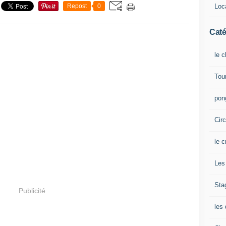
Loca
Repost
0
Caté
le 
Tou
pong
Cir
le c
Les 
Sta
Publicité
les 