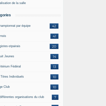
lisation de la salle
gories
championnat par équipe
42
rnois
41
istes-stpairais
20
cuit Jeunes
14
ritérium Fédéral
13
Titres Individuels
10
ge Club
10
différentes organisations du club
7