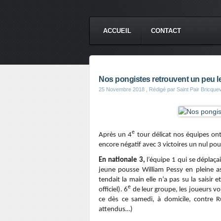
ACCUEIL
CONTACT
Nos pongistes retrouvent un peu le 
25 Novembre 2018
, Rédigé par Saint Pair Bricqu
e
Après un 4
tour délicat nos équipes ont
encore négatif avec 3 victoires un nul po
En nationale 3,
l’équipe 1 qui se déplaç
jeune pousse William Pessy en pleine as
tendait la main elle n’a pas su la saisir 
e
officiel). 6
de leur groupe, les joueurs von
ce dès ce samedi, à domicile, contre 
attendus…)