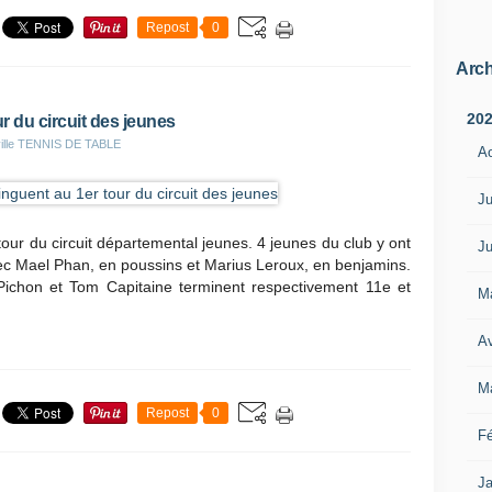
Repost
0
Arch
20
ur du circuit des jeunes
eville TENNIS DE TABLE
A
Ju
 tour du circuit départemental jeunes. 4 jeunes du club y ont
Ju
vec Mael Phan, en poussins et Marius Leroux, en benjamins.
chon et Tom Capitaine terminent respectivement 11e et
M
Av
M
Repost
0
Fé
Ja