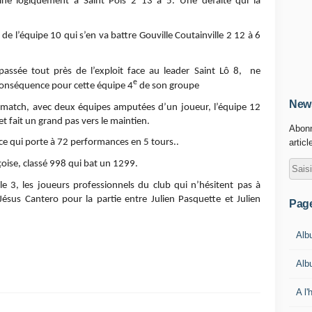
cline logiquement à Saint Pois 2 13 à 5. Une défaite qui la
e l’équipe 10 qui s’en va battre Gouville Coutainville 2 12 à 6
 passée tout près de l’exploit face au leader Saint Lô 8, ne
e
 conséquence pour cette équipe 4
de son groupe
News
match, avec deux équipes amputées d’un joueur, l’équipe 12
t fait un grand pas vers le maintien.
Abonn
articl
 ce qui porte à 72 performances en 5 tours..
oise, classé 998 qui bat un 1299.
 3, les joueurs professionnels du club qui n’hésitent pas à
us Cantero pour la partie entre Julien Pasquette et Julien
Pag
Alb
Alb
A l