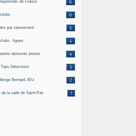
mpionnats de France
6
rclubs
6
ales par classement
5
clubs - ligues
4
 autres épreuves jeunes
4
 Tops Détections
3
llenge Bernard JEU
2
 de la salle de Saint-Pair
1