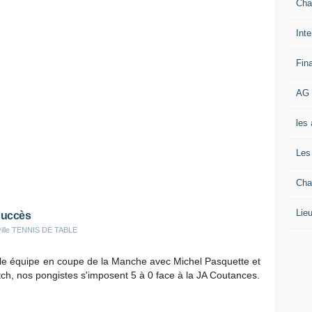
Cha
Inte
Fin
AG 
les
Les
Cha
Lieu
succès
eville TENNIS DE TABLE
ule équipe en coupe de la Manche avec Michel Pasquette et
tch, nos pongistes s'imposent 5 à 0 face à la JA Coutances.