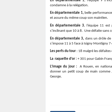
En départementale 1
, l’équipe 9 s’in
condamne à la relégation.
En départementale 1,
belle performance d
et assure du même coup son maintien.
En départementale 3
, l’équipe 11 est
s’inclinant que 10 à 8. Une défaite sans
En départementale 3,
dans un drôle de 
s’impose 11 à 5 face à Isigny Montigny 7 e
Les perfs du tour
: 18 malgré les défaites
La raquette d’or :
+ 301 pour Gabin Franç
L’image du jour :
A Rouen, en nationale
donner un petit coup de main comme Jés
George.