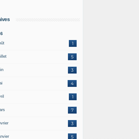
ives
26
oût
1
illet
5
in
3
ai
4
ril
1
ars
7
vrier
3
nvier
5