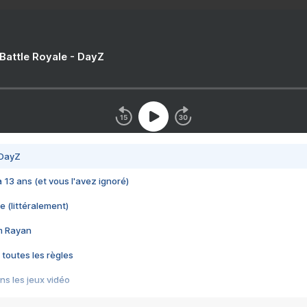
 Battle Royale - DayZ
 DayZ
 a 13 ans (et vous l'avez ignoré)
e (littéralement)
im Rayan
 toutes les règles
s les jeux vidéo
us choquant de Rockstar ? - Le scandale BULLY