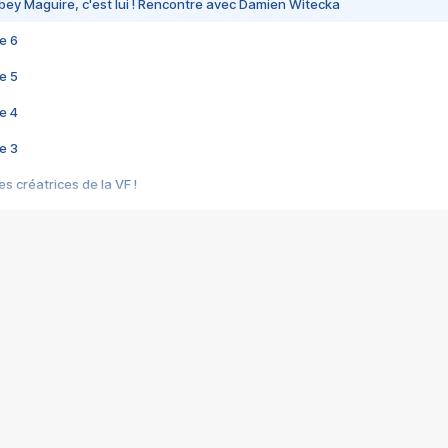
bey Maguire, c'est lui ! Rencontre avec Damien Witecka
e 6
e 5
e 4
e 3
s créatrices de la VF !
e 2
e 1
e Mektoub My Love arrive enfin ! Rencontre avec Shaïn Boumedine et Sal
i : après Toni en famille
elle réalise le bouleversant Dites lui que je l'aime
ais ! Rencontre autour de Vie privée de Rebecca Zlotowski
 de Marguerite, Grave... Rencontre avec Ella Rumpf