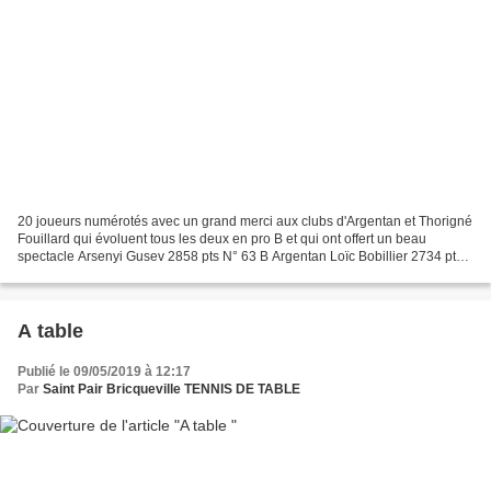
20 joueurs numérotés avec un grand merci aux clubs d'Argentan et Thorigné
Fouillard qui évoluent tous les deux en pro B et qui ont offert un beau
spectacle Arsenyi Gusev 2858 pts N° 63 B Argentan Loïc Bobillier 2734 pts
N°87 Fouras TT Mathieu de Saintilan...
A table
Publié le 09/05/2019 à 12:17
Par
Saint Pair Bricqueville TENNIS DE TABLE