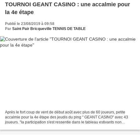
TOURNOI GEANT CASINO : une accalmie pour
la 4e étape
Publié le 23/08/2019 à 09:58
Par
Saint Pair Bricqueville TENNIS DE TABLE
Après le fort coup de vent de début août avec plus de 60 joueurs, petite
accalmie pour la 4e étape des jeudis du ping " GEANT CASINO" avec 43
joueurs. "la participation s'est ressentie dans le tableau estivants non
licenciés et licenciés moins de 900...