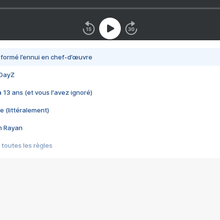
nsformé l’ennui en chef-d’œuvre
 DayZ
 a 13 ans (et vous l'avez ignoré)
e (littéralement)
im Rayan
 toutes les règles
s les jeux vidéo
us choquant de Rockstar ? - Le scandale BULLY
e plus moche de Steam
du RÊVE tourne au CAUCHEMAR