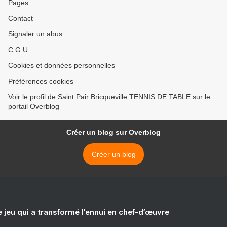
Pages
Contact
Signaler un abus
C.G.U.
Cookies et données personnelles
Préférences cookies
Voir le profil de Saint Pair Bricqueville TENNIS DE TABLE sur le
portail Overblog
Créer un blog sur Overblog
Créer un blog
e jeu qui a transformé l’ennui en chef-d’œuvre