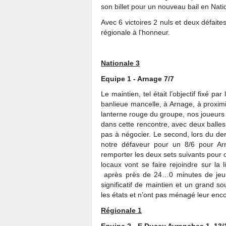
son billet pour un nouveau bail en Nati
Avec 6 victoires 2 nuls et deux défaite
régionale à l'honneur.
Nationale 3
Equipe 1 - Arnage 7/7
Le maintien, tel était l’objectif fixé 
banlieue mancelle, à Arnage, à proxim
lanterne rouge du groupe, nos joueurs o
dans cette rencontre, avec deux balle
pas à négocier. Le second, lors du de
notre défaveur pour un 8/6 pour Arn
remporter les deux sets suivants pour ob
locaux vont se faire rejoindre sur la
après près de 24…0 minutes de jeu,
significatif de maintien et un grand 
les états et n’ont pas ménagé leur en
Régionale 1
Equipe 2 - E Ducey Avranches 1 13/