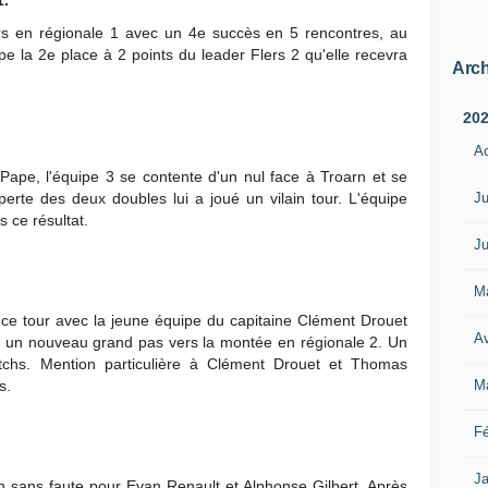
rs en régionale 1 avec un 4e succès en 5 rencontres, au
pe la 2e place à 2 points du leader Flers 2 qu'elle recevra
Arch
20
A
 Pape, l'équipe 3 se contente d'un nul face à Troarn et se
Ju
perte des deux doubles lui a joué un vilain tour. L'équipe
 ce résultat.
Ju
M
ce tour avec la jeune équipe du capitaine Clément Drouet
Av
t un nouveau grand pas vers la montée en régionale 2. Un
atchs. Mention particulière à Clément Drouet et Thomas
M
s.
Fé
Ja
 un sans faute pour Evan Renault et Alphonse Gilbert. Après