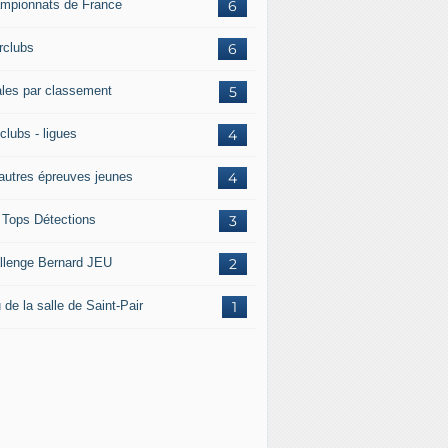
mpionnats de France
6
rclubs
6
ales par classement
5
clubs - ligues
4
 autres épreuves jeunes
4
 Tops Détections
3
llenge Bernard JEU
2
 de la salle de Saint-Pair
1