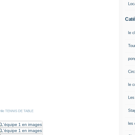
Loca
Caté
le 
Tou
pong
Cir
le c
Les 
Sta
eville TENNIS DE TABLE
les 