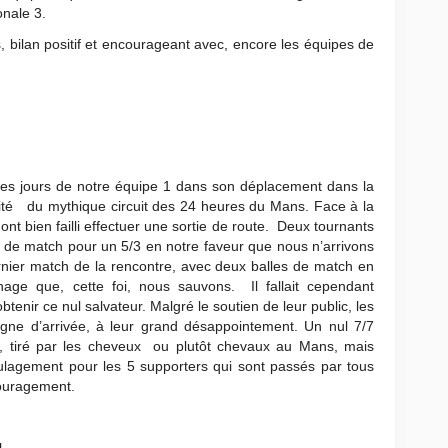
onale 3.
s, bilan positif et encourageant avec, encore les équipes de
par les jours de notre équipe 1 dans son déplacement dans la
ité du mythique circuit des 24 heures du Mans. Face à la
nt bien failli effectuer une sortie de route. Deux tournants
s de match pour un 5/3 en notre faveur que nous n’arrivons
rnier match de la rencontre, avec deux balles de match en
age que, cette foi, nous sauvons. Il fallait cependant
tenir ce nul salvateur. Malgré le soutien de leur public, les
 ligne d’arrivée, à leur grand désappointement. Un nul 7/7
 tiré par les cheveux ou plutôt chevaux au Mans, mais
soulagement pour les 5 supporters qui sont passés par tous
couragement.
1.