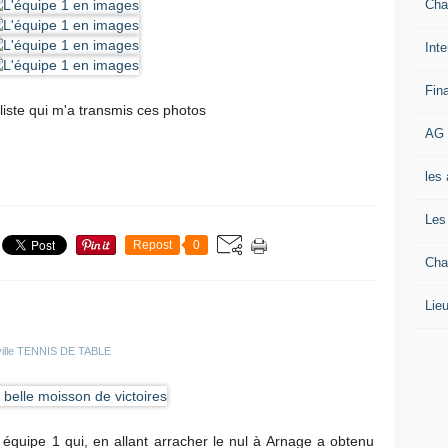
Cha
Inte
Fin
iste qui m'a transmis ces photos
AG 
les
Les
Repost
0
Cha
Lieu
eville TENNIS DE TABLE
quipe 1 qui, en allant arracher le nul à Arnage a obtenu