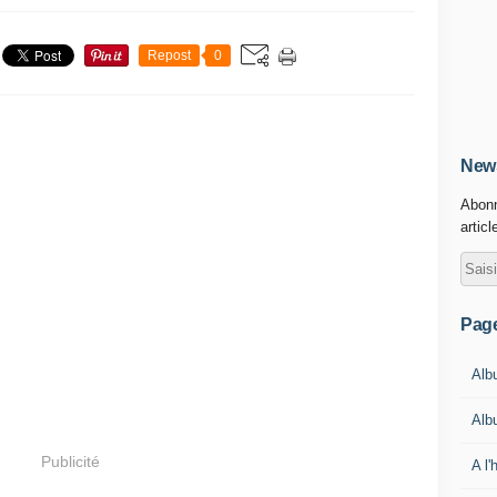
Repost
0
News
Abonn
articl
Pag
Alb
Alb
Publicité
A l