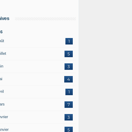
ives
26
oût
1
illet
5
in
3
ai
4
ril
1
ars
7
vrier
3
nvier
5