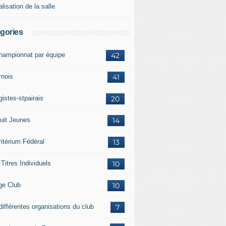
lisation de la salle
gories
championnat par équipe
42
rnois
41
istes-stpairais
20
cuit Jeunes
14
ritérium Fédéral
13
Titres Individuels
10
ge Club
10
différentes organisations du club
7