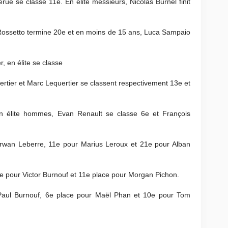
ue se classe 11e. En élite messieurs, Nicolas Burnel finit
ossetto termine 20e et en moins de 15 ans, Luca Sampaio
r, en élite se classe
rtier et Marc Lequertier se classent respectivement 13e et
en élite hommes, Evan Renault se classe 6e et François
rwan Leberre, 11e pour Marius Leroux et 21e pour Alban
e pour Victor Burnouf et 11e place pour Morgan Pichon.
Paul Burnouf, 6e place pour Maël Phan et 10e pour Tom