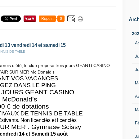
Repost
0
Arch
20
A
i 13 vendredi 14 et samedi 15
 TENNIS DE TABLE
Ju
ournois d'été, le club propose trois jours GEANTt CASINO
Ju
PAIR SUR MER Mc Donald's
ANT VOS VACANCES
M
GEZ DANS LE PING
S JOURS GEANT CASINO
Av
McDonald’s
0 € de dotations
M
IVAUX DE TENNIS DE TABLE
Estivants. Non licenciés et licenciés
Fé
SUR MER : Gymnase Scissy
Vendredi 14 et Samedi 15 août
Ja