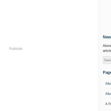
News
Abonn
Publicité
articl
Pag
Alb
Alb
A l