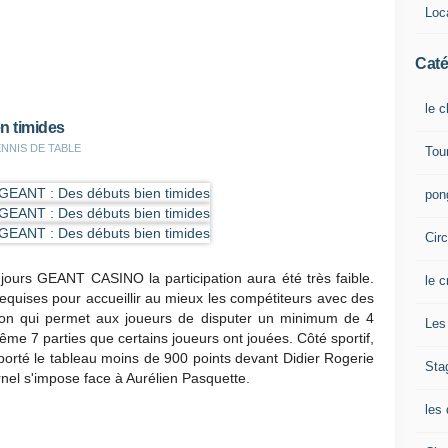
Loca
Caté
le 
n timides
 TENNIS DE TABLE
Tou
pong
Cir
 jours GEANT CASINO la participation aura été très faible.
le c
requises pour accueillir au mieux les compétiteurs avec des
tion qui permet aux joueurs de disputer un minimum de 4
Les 
 même 7 parties que certains joueurs ont jouées. Côté sportif,
porté le tableau moins de 900 points devant Didier Rogerie
Sta
rnel s'impose face à Aurélien Pasquette.
les 