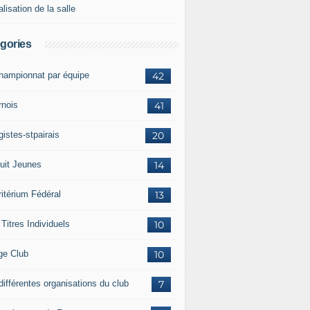
lisation de la salle
gories
championnat par équipe
42
rnois
41
istes-stpairais
20
cuit Jeunes
14
ritérium Fédéral
13
Titres Individuels
10
ge Club
10
différentes organisations du club
7