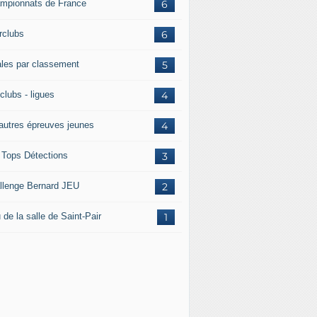
mpionnats de France
6
rclubs
6
ales par classement
5
clubs - ligues
4
 autres épreuves jeunes
4
 Tops Détections
3
llenge Bernard JEU
2
 de la salle de Saint-Pair
1