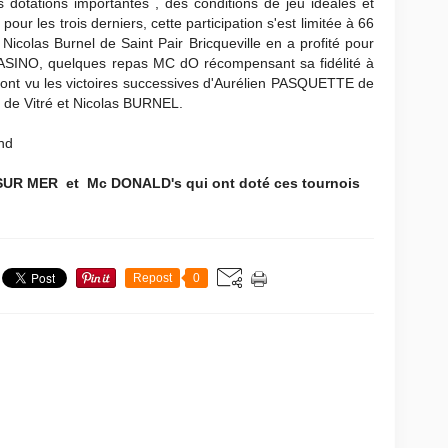
s dotations importantes , des conditions de jeu idéales et
pour les trois derniers, cette participation s'est limitée à 66
Nicolas Burnel de Saint Pair Bricqueville en a profité pour
SINO, quelques repas MC dO récompensant sa fidélité à
s ont vu les victoires successives d'Aurélien PASQUETTE de
 de Vitré et Nicolas BURNEL.
nd
UR MER et Mc DONALD's qui ont doté ces tournois
Repost
0