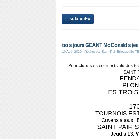
Lire la suite
trois jours GEANT Mc Donald's jeud
10 Août 2020
, Rédigé par Saint Pair Bricqueville
Pour clore sa saison estivale des t
SAINT 
PEND
PLON
LES TROI
170
TOURNOIS EST
Ouverts à tous : 
SAINT PAIR 
Jeudis 13. 