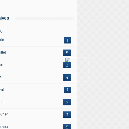
ives
26
oût
1
illet
5
in
3
ai
4
ril
1
ars
7
vrier
3
nvier
5