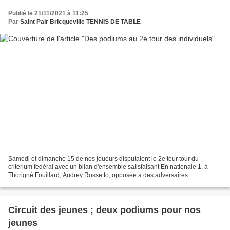
Publié le 21/11/2021 à 11:25
Par
Saint Pair Bricqueville TENNIS DE TABLE
Samedi et dimanche 15 de nos joueurs disputaient le 2e tour tour du
critérium fédéral avec un bilan d'ensemble satisfaisant En nationale 1, à
Thorigné Fouillard, Audrey Rossetto, opposée à des adversaires
supérieures, jeunes et aux dents longues, n'a...
Circuit des jeunes ; deux podiums pour nos
jeunes