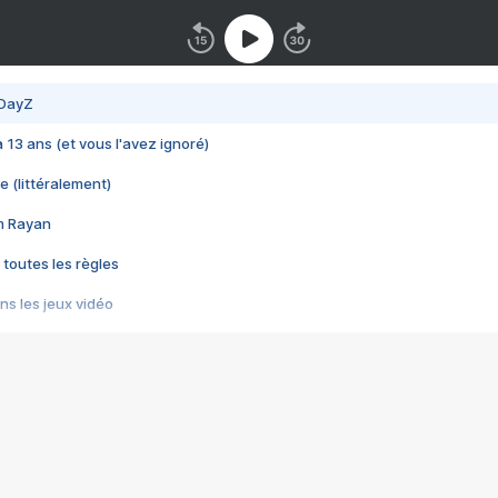
 DayZ
 a 13 ans (et vous l'avez ignoré)
e (littéralement)
im Rayan
 toutes les règles
s les jeux vidéo
us choquant de Rockstar ? - Le scandale BULLY
e plus moche de Steam
du RÊVE tourne au CAUCHEMAR
pendant 8 heures