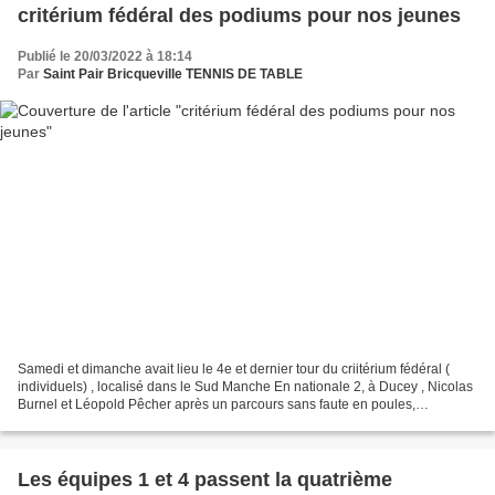
critérium fédéral des podiums pour nos jeunes
Publié le 20/03/2022 à 18:14
Par
Saint Pair Bricqueville TENNIS DE TABLE
Samedi et dimanche avait lieu le 4e et dernier tour du criitérium fédéral (
individuels) , localisé dans le Sud Manche En nationale 2, à Ducey , Nicolas
Burnel et Léopold Pêcher après un parcours sans faute en poules,
s'inclinent en 1/8e de finale et...
Les équipes 1 et 4 passent la quatrième