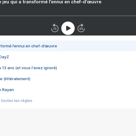
e jeu qui a transformé l’ennui en chef-d’œuvre
nsformé l’ennui en chef-d’œuvre
 DayZ
 a 13 ans (et vous l'avez ignoré)
e (littéralement)
im Rayan
 toutes les règles
s les jeux vidéo
us choquant de Rockstar ? - Le scandale BULLY
e plus moche de Steam