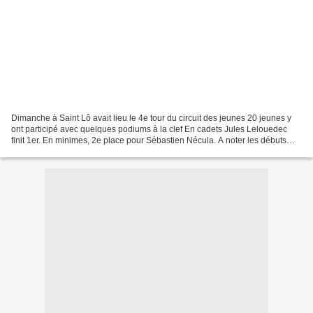
Dimanche à Saint Lô avait lieu le 4e tour du circuit des jeunes 20 jeunes y
ont participé avec quelques podiums à la clef En cadets Jules Lelouedec
finit 1er. En minimes, 2e place pour Sébastien Nécula. A noter les débuts
d’Ancelin Gohard 6 ans qui finit...