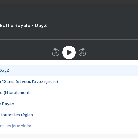
 Battle Royale - DayZ
 DayZ
 a 13 ans (et vous l'avez ignoré)
e (littéralement)
im Rayan
 toutes les règles
s les jeux vidéo
us choquant de Rockstar ? - Le scandale BULLY