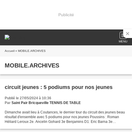
Publicité
MENU
Accueil
» MOBILE.ARCHIVES
MOBILE.ARCHIVES
circuit jeunes : 5 podiums pour nos jeunes
Publié le 27/05/2024 à 10:36
Par
Saint Pair Bricqueville TENNIS DE TABLE
Dimanche avait lieu à Coutances, le dernier tour du circuit des jeunes beau
résultat d'ensemble avec 5 podiums pour nos jeunes Poussins : Roman
Héliard Leroux 2e. Ancelin Gohard 3e Benjamins D1: Eric Barna 3e
Benjamins D 2 : Zoé Ripoche 2e. Elena Tinis...