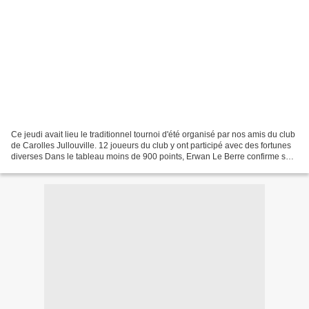
Ce jeudi avait lieu le traditionnel tournoi d'été organisé par nos amis du club
de Carolles Jullouville. 12 joueurs du club y ont participé avec des fortunes
diverses Dans le tableau moins de 900 points, Erwan Le Berre confirme sa
belle forme actuelle,...