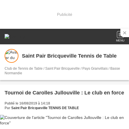
Publicité
MENU
Saint Pair Bricqueville Tennis de Table
Club de Tennis de Table / Saint Pair Bricqueville / Pays Granvillais / Basse
Normandie
Tournoi de Carolles Jullouville : Le club en force
Publié le 16/08/2019 à 14:18
Par
Saint Pair Bricqueville TENNIS DE TABLE