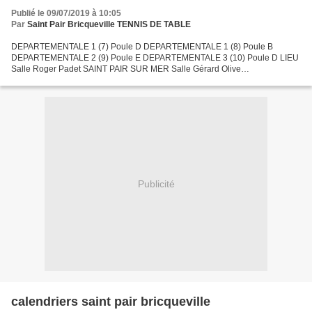
Publié le 09/07/2019 à 10:05
Par
Saint Pair Bricqueville TENNIS DE TABLE
DEPARTEMENTALE 1 (7) Poule D DEPARTEMENTALE 1 (8) Poule B
DEPARTEMENTALE 2 (9) Poule E DEPARTEMENTALE 3 (10) Poule D LIEU
Salle Roger Padet SAINT PAIR SUR MER Salle Gérard Olive
BRICQUEVILLE SUR MER Salle Roger Padet SAINT PAIR SUR MER Salle
Gérard Olive...
Publicité
calendriers saint pair bricqueville