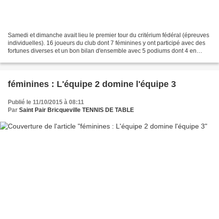
Samedi et dimanche avait lieu le premier tour du critérium fédéral (épreuves
individuelles). 16 joueurs du club dont 7 féminines y ont participé avec des
fortunes diverses et un bon bilan d'ensemble avec 5 podiums dont 4 en
régionale. Parmi les résultats...
féminines : L'équipe 2 domine l'équipe 3
Publié le 11/10/2015 à 08:11
Par
Saint Pair Bricqueville TENNIS DE TABLE