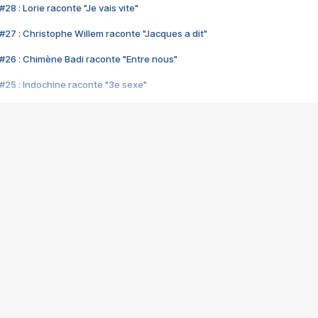
28 : Lorie raconte "Je vais vite"
#27 : Christophe Willem raconte "Jacques a dit"
#26 : Chimène Badi raconte "Entre nous"
#25 : Indochine raconte "3e sexe"
#24 : Zaho raconte "C'est chelou"
#23 : Patrick Bruel raconte "Au café des délices"
#22 : Kyo raconte "Le chemin"
#21 : Nolwenn Leroy raconte "Cassé"
#20 : Patrick Hernandez raconte "Born to be alive"
#19 : Lorie raconte "Près de moi"
#18 : Michael Jones raconte "A nos actes manqués" (avec Jean-Jacque
#17 : Khaled raconte "Aïcha"
#16 : Corneille raconte "Parce qu'on vient de loin"