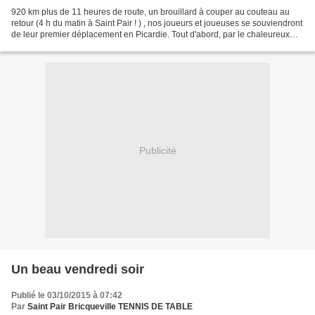
920 km plus de 11 heures de route, un brouillard à couper au couteau au
retour (4 h du matin à Saint Pair ! ) , nos joueurs et joueuses se souviendront
de leur premier déplacement en Picardie. Tout d'abord, par le chaleureux
accueil qui leur a été réservé....
Publicité
Un beau vendredi soir
Publié le 03/10/2015 à 07:42
Par
Saint Pair Bricqueville TENNIS DE TABLE