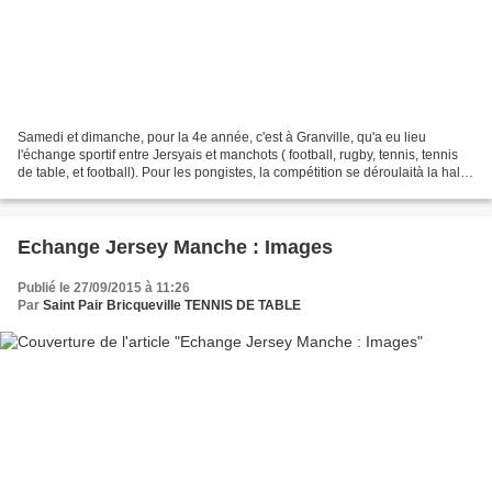
Samedi et dimanche, pour la 4e année, c'est à Granville, qu'a eu lieu
l'échange sportif entre Jersyais et manchots ( football, rugby, tennis, tennis
de table, et football). Pour les pongistes, la compétition se déroulaità la halle
des sports de Donville...
Echange Jersey Manche : Images
Publié le 27/09/2015 à 11:26
Par
Saint Pair Bricqueville TENNIS DE TABLE