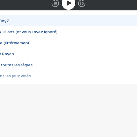
 DayZ
 a 13 ans (et vous l'avez ignoré)
e (littéralement)
im Rayan
 toutes les règles
s les jeux vidéo
us choquant de Rockstar ? - Le scandale BULLY
e plus moche de Steam
du RÊVE tourne au CAUCHEMAR
pendant 8 heures
it… à tort