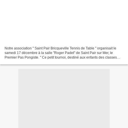
Notre association " Saint Pair Bricqueville Tennis de Table " organisait le
samedi 17 décembre à la salle "Roger Padet" de Saint Pair sur Mer, le
Premier Pas Pongiste. " Ce petit tournoi, destiné aux enfants des classes
CE2, CM1 et CM2, a pour but de...