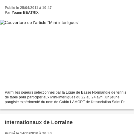
Publié le 25/04/2011 à 10:47
Par
Yoann BEATRIX
Parmi les joueurs sélectionnés par la Ligue de Basse Normandie de tennis
de table pour participer aux Mini-interligues du 22 au 24 avril, un jeune
pongiste expérimenté du nom de Gabin LAMORT de l'association Saint Pair
Bricqueville Tennis de Table était...
Internationaux de Lorraine
Publié le 14/11/2010 à 20:30